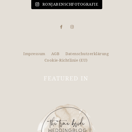
RONJABENSCHFOTOGRAFIE
Impressum
AGB
Datenschutzerklärung
Cookie-Richtlinie (EU)
FEATURED IN