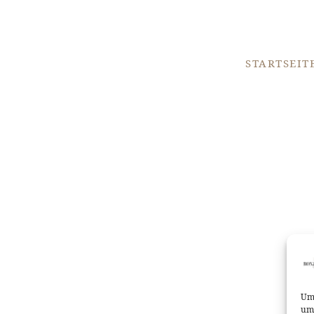
STARTSEIT
Um 
um 